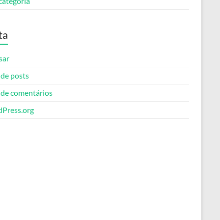
categoria
ta
sar
 de posts
 de comentários
Press.org