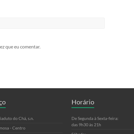
ez que eu comentar.
ço
Horário
iaduto do Chá, s.n.
De Segunda à Sexta-feira:
das 9h30 às 21h
mosa - Centro